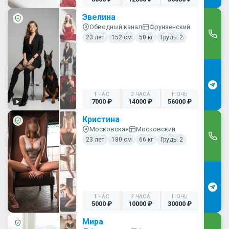
Эвелина
Обводный канал
Фрунзенский
23 лет
152 см
50 кг
Грудь: 2
1 ЧАС
2 ЧАСА
НОЧЬ
7000 ₽
14000 ₽
56000 ₽
Кристина
Московская
Московский
23 лет
180 см
66 кг
Грудь: 2
1 ЧАС
2 ЧАСА
НОЧЬ
5000 ₽
10000 ₽
30000 ₽
Мира